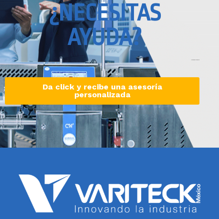
¿NECESITAS
AYUDA?
Nuestros ingenieros están a tu disposición
Da click y recibe una asesoría
personalizada