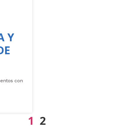
A Y
DE
mentos con
1
2