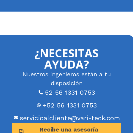
¿NECESITAS
AYUDA?
Nuestros ingenieros están a tu
disposición
52 56 1331 0753
+52 56 1331 0753
servicioalcliente@vari-teck.com
Recibe una asesoría